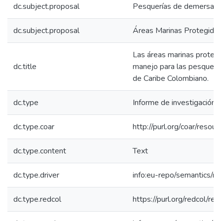
dc.subject.proposal
Pesquerías de demersale
dc.subject.proposal
Áreas Marinas Protegida
Las áreas marinas proteg
dc.title
manejo para las pesquerí
de Caribe Colombiano.
dc.type
Informe de investigación
dc.type.coar
http://purl.org/coar/reso
dc.type.content
Text
dc.type.driver
info:eu-repo/semantics/re
dc.type.redcol
https://purl.org/redcol/r