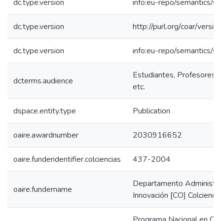
dc.type.version
info:eu-repo/semantics/s
dc.type.version
http://purl.org/coar/ver
dc.type.version
info:eu-repo/semantics/s
Estudiantes, Profesores, 
dcterms.audience
etc.
dspace.entity.type
Publication
oaire.awardnumber
2030916652
oaire.funderidentifier.colciencias
437-2004
Departamento Administrat
oaire.fundername
Innovación [CO] Colcienci
Programa Nacional en Cien