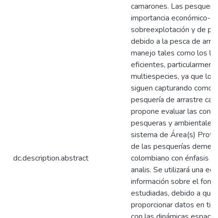
camarones. Las pesquería
importancia económico-soc
sobreexplotación y de pot
debido a la pesca de arr
manejo tales como los lí
eficientes, particularment
multiespecies, ya que los 
siguen capturando como 
pesquería de arrastre cam
propone evaluar las condi
pesqueras y ambientales 
sistema de Área(s) Proteg
de las pesquerías demersa
dc.description.abstract
colombiano con énfasis en 
analis. Se utilizará una ec
información sobre el fond
estudiadas, debido a que 
proporcionar datos en tie
con las dinámicas espaci