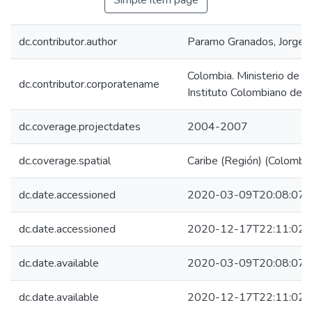
Simple item page
dc.contributor.author
Paramo Granados, Jorge 
Colombia. Ministerio de Ag
dc.contributor.corporatename
Instituto Colombiano de 
dc.coverage.projectdates
2004-2007
dc.coverage.spatial
Caribe (Región) (Colombia
dc.date.accessioned
2020-03-09T20:08:07Z
dc.date.accessioned
2020-12-17T22:11:02Z
dc.date.available
2020-03-09T20:08:07Z
dc.date.available
2020-12-17T22:11:02Z