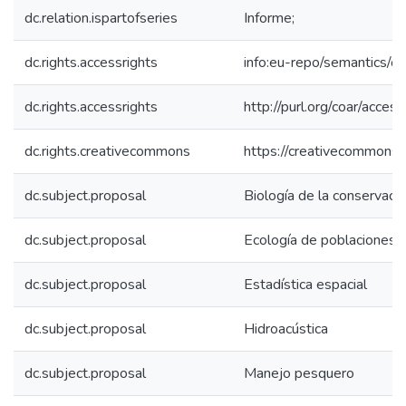
dc.relation.ispartofseries
Informe;
dc.rights.accessrights
info:eu-repo/semantics/
dc.rights.accessrights
http://purl.org/coar/acces
dc.rights.creativecommons
https://creativecommons.o
dc.subject.proposal
Biología de la conservaci
dc.subject.proposal
Ecología de poblaciones
dc.subject.proposal
Estadística espacial
dc.subject.proposal
Hidroacústica
dc.subject.proposal
Manejo pesquero