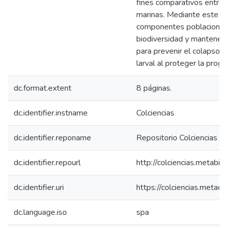
fines comparativos entre 
marinas. Mediante este p
componentes poblacionale
biodiversidad y mantener 
para prevenir el colapso 
larval al proteger la proge
dc.format.extent
8 páginas.
dc.identifier.instname
Colciencias
dc.identifier.reponame
Repositorio Colciencias
dc.identifier.repourl
http://colciencias.metabib
dc.identifier.uri
https://colciencias.meta
dc.language.iso
spa