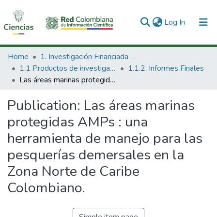
(current)
Log In
Communities & Collections
Home
1. Investigación Financiada con Recursos Públicos
1.1 Productos de investigación
1.1.2. Informes Finales
All of DSpace
Las áreas marinas protegidas AMPs : una herramienta de manejo para las pesquerías demersales en la Zona Norte de Caribe Colombiano.
Statistics
Publication:
Las áreas marinas
protegidas AMPs : una
herramienta de manejo para las
pesquerías demersales en la
Zona Norte de Caribe
Colombiano.