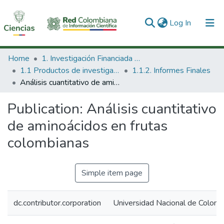
(current)
Log In
Communities & Collections
Home
1. Investigación Financiada con Recursos Públicos
1.1 Productos de investigación
1.1.2. Informes Finales
All of DSpace
Análisis cuantitativo de aminoácidos en frutas colombianas
Statistics
Publication:
Análisis cuantitativo
de aminoácidos en frutas
colombianas
Simple item page
dc.contributor.corporation
Universidad Nacional de Colombi