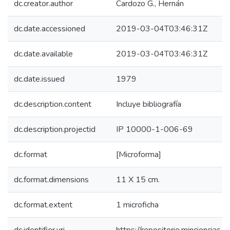
dc.creator.author
Cardozo G., Hernán
dc.date.accessioned
2019-03-04T03:46:31Z
dc.date.available
2019-03-04T03:46:31Z
dc.date.issued
1979
dc.description.content
Incluye bibliografía
dc.description.projectid
IP 10000-1-006-69
dc.format
[Microforma]
dc.format.dimensions
11 X 15 cm.
dc.format.extent
1 microficha