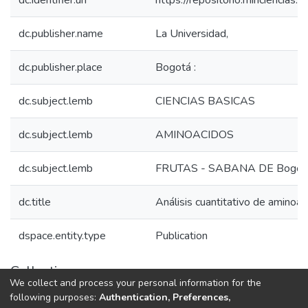
dc.identifier.uri
https://repositorio.minciencia
dc.publisher.name
La Universidad,
dc.publisher.place
Bogotá :
dc.subject.lemb
CIENCIAS BASICAS
dc.subject.lemb
AMINOACIDOS
dc.subject.lemb
FRUTAS - SABANA DE Bogot
dc.title
Análisis cuantitativo de aminoá
dspace.entity.type
Publication
Collections
We collect and process your personal information for the
1.1.2. Informes Finales
following purposes:
Authentication, Preferences,