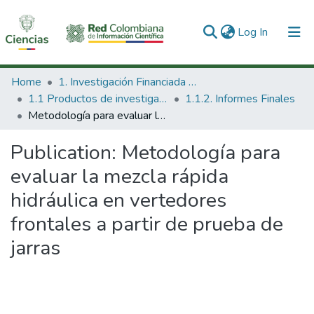
(current)
Log In
Communities & Collections
Home
1. Investigación Financiada con Recursos Públicos
1.1 Productos de investigación
1.1.2. Informes Finales
All of DSpace
Metodología para evaluar la mezcla rápida hidráulica en vertedores frontales a partir de prueba de jarras
Statistics
Publication:
Metodología para
evaluar la mezcla rápida
hidráulica en vertedores
frontales a partir de prueba de
jarras