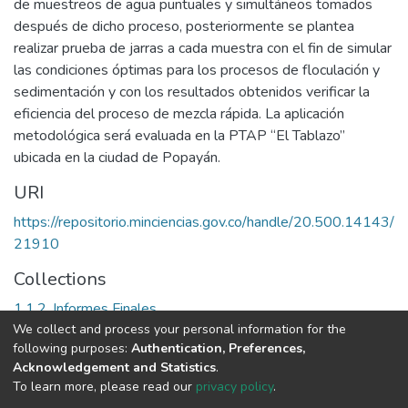
de muestreos de agua puntuales y simultáneos tomados
después de dicho proceso, posteriormente se plantea
realizar prueba de jarras a cada muestra con el fin de simular
las condiciones óptimas para los procesos de floculación y
sedimentación y con los resultados obtenidos verificar la
eficiencia del proceso de mezcla rápida. La aplicación
metodológica será evaluada en la PTAP “El Tablazo”
ubicada en la ciudad de Popayán.
URI
https://repositorio.minciencias.gov.co/handle/20.500.14143/
21910
Collections
1.1.2. Informes Finales
We collect and process your personal information for the
following purposes:
Authentication, Preferences,
Full item page
Acknowledgement and Statistics
.
To learn more, please read our
privacy policy
.
DSpace software
copyright © 2002-2026
LYRASIS