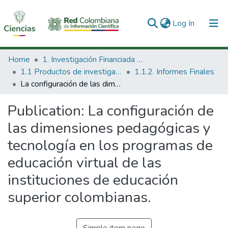
(current)
Log In
Communities & Collections
Home
1. Investigación Financiada con Recursos Públicos
1.1 Productos de investigación
1.1.2. Informes Finales
All of DSpace
La configuración de las dimensiones pedagógicas y tecnología en los programas de educación virtual de las instituciones de educación superior colombianas.
Statistics
Publication:
La configuración de
las dimensiones pedagógicas y
tecnología en los programas de
educación virtual de las
instituciones de educación
superior colombianas.