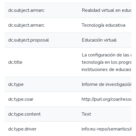
dc.subject.armarc
Realidad virtual en educa
dc.subject.armarc
Tecnología educativa
dc.subject.proposal
Educación virtual
La configuración de las 
dc.title
tecnología en los program
instituciones de educació
dc.type
Informe de investigación
dc.type.coar
http://purl.org/coar/reso
dc.type.content
Text
dc.type.driver
info:eu-repo/semantics/re