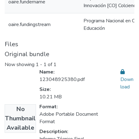
oaire.fundername
Innovación [CO] Colcienci
Programa Nacional en Cie
oaire.fundingstream
Educación
Files
Original bundle
Now showing
1 - 1 of 1
Name:
123048925380.pdf
Down
load
Size:
10.21 MB
Format:
No
Adobe Portable Document
Thumbnail
Format
Available
Description: