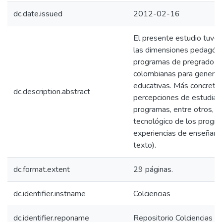
dc.date.issued
2012-02-16
El presente estudio tuvo c
las dimensiones pedagógi
programas de pregrado en 
colombianas para generar
educativas. Más concreta
dc.description.abstract
percepciones de estudiant
programas, entre otros, 
tecnológico de los progr
experiencias de enseñanza
texto).
dc.format.extent
29 páginas.
dc.identifier.instname
Colciencias
dc.identifier.reponame
Repositorio Colciencias