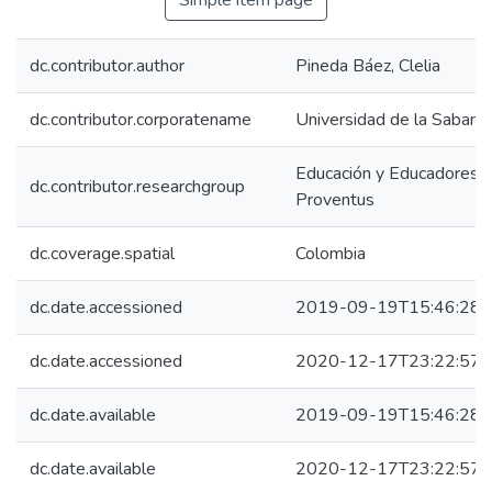
Simple item page
dc.contributor.author
Pineda Báez, Clelia
dc.contributor.corporatename
Universidad de la Sabana
Educación y Educadores y
dc.contributor.researchgroup
Proventus
dc.coverage.spatial
Colombia
dc.date.accessioned
2019-09-19T15:46:28Z
dc.date.accessioned
2020-12-17T23:22:57Z
dc.date.available
2019-09-19T15:46:28Z
dc.date.available
2020-12-17T23:22:57Z