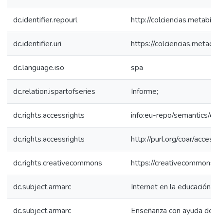
dc.identifier.repourl
http://colciencias.metabib
dc.identifier.uri
https://colciencias.meta
dc.language.iso
spa
dc.relation.ispartofseries
Informe;
dc.rights.accessrights
info:eu-repo/semantics/
dc.rights.accessrights
http://purl.org/coar/acces
dc.rights.creativecommons
https://creativecommons.o
dc.subject.armarc
Internet en la educación
dc.subject.armarc
Enseñanza con ayuda de