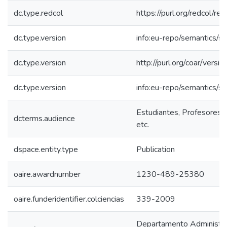
dc.type.redcol
https://purl.org/redcol/r
dc.type.version
info:eu-repo/semantics/s
dc.type.version
http://purl.org/coar/ver
dc.type.version
info:eu-repo/semantics/s
Estudiantes, Profesores, 
dcterms.audience
etc.
dspace.entity.type
Publication
oaire.awardnumber
1230-489-25380
oaire.funderidentifier.colciencias
339-2009
Departamento Administrat