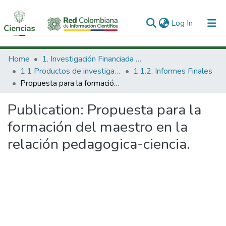
(current)
Log In
Communities & Collections
Home
1. Investigación Financiada con Recursos Públicos
1.1 Productos de investigación
1.1.2. Informes Finales
All of DSpace
Propuesta para la formación del maestro en la relación pedagogica-ciencia.
Statistics
Publication:
Propuesta para la
formación del maestro en la
relación pedagogica-ciencia.