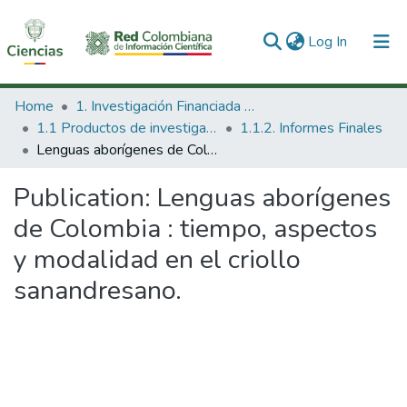
(current)
Log In
Communities & Collections
Home
1. Investigación Financiada con Recursos Públicos
1.1 Productos de investigación
1.1.2. Informes Finales
All of DSpace
Lenguas aborígenes de Colombia : tiempo, aspectos y modalidad en el criollo sanandresano.
Statistics
Publication:
Lenguas aborígenes
de Colombia : tiempo, aspectos
y modalidad en el criollo
sanandresano.