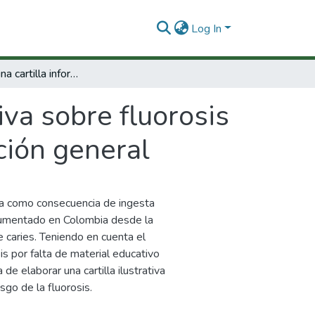
Log In
Diseño de una cartilla informativa sobre fluorosis dental y uso del fluoruro dirigida a la población general
iva sobre fluorosis
ación general
ida como consecuencia de ingesta
 aumentado en Colombia desde la
e caries. Teniendo en cuenta el
s por falta de material educativo
de elaborar una cartilla ilustrativa
sgo de la fluorosis.