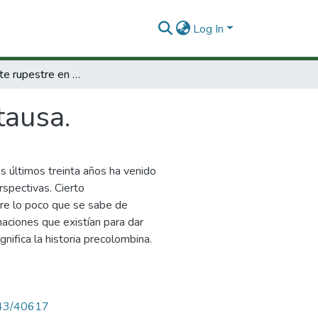
Log In
Proyecto arte rupestre en Sutatausa.
tausa.
os últimos treinta años ha venido
spectivas. Cierto
re lo poco que se sabe de
maciones que existían para dar
nifica la historia precolombina.
4143/40617