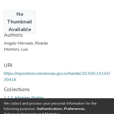
No
Date
Thumbnail
1996
Available
Authors
Angulo Mercado, Ricardo
Montero, Luis
URI
https://repositorio.minciencias.gov.co/handle/20.500.14143/
30416
Collections
1.1.2. Informes Finales
We collect and process your personal information for the
following purposes:
Authentication, Preferences,
Full item page