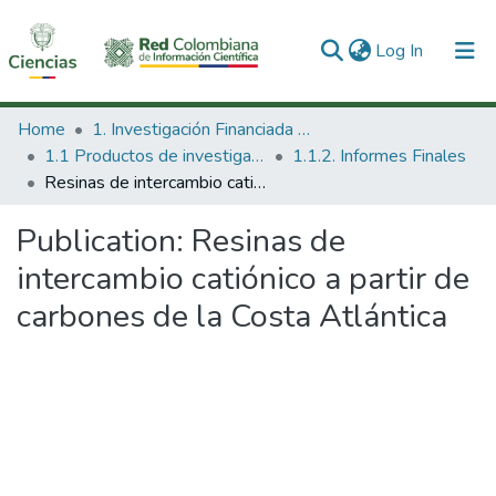
(current)
Log In
Communities & Collections
Home
1. Investigación Financiada con Recursos Públicos
1.1 Productos de investigación
1.1.2. Informes Finales
All of DSpace
Resinas de intercambio catiónico a partir de carbones de la Costa Atlántica
Statistics
Publication:
Resinas de
intercambio catiónico a partir de
carbones de la Costa Atlántica