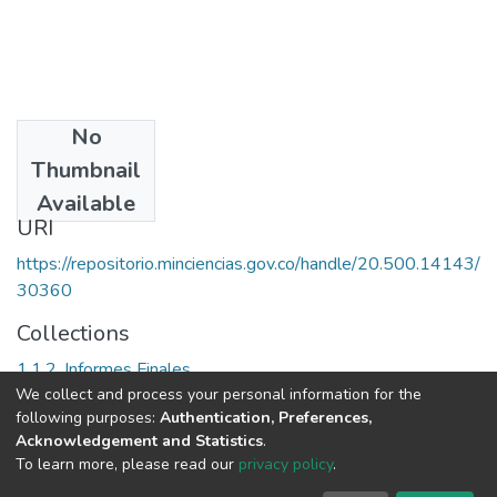
No
Date
Thumbnail
1999
Available
URI
https://repositorio.minciencias.gov.co/handle/20.500.14143/
30360
Collections
1.1.2. Informes Finales
We collect and process your personal information for the
following purposes:
Authentication, Preferences,
Full item page
Acknowledgement and Statistics
.
To learn more, please read our
privacy policy
.
DSpace software
copyright © 2002-2026
LYRASIS