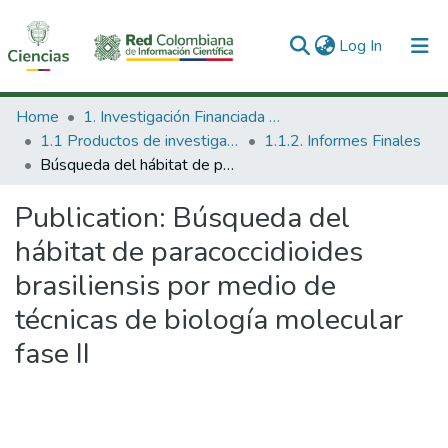
(current)
Log In
Communities & Collections
Home
1. Investigación Financiada con Recursos Públicos
1.1 Productos de investigación
1.1.2. Informes Finales
All of DSpace
Búsqueda del hábitat de paracoccidioides brasiliensis por medio de técnicas de biología molecular fase II
Statistics
Publication:
Búsqueda del
hábitat de paracoccidioides
brasiliensis por medio de
técnicas de biología molecular
fase II