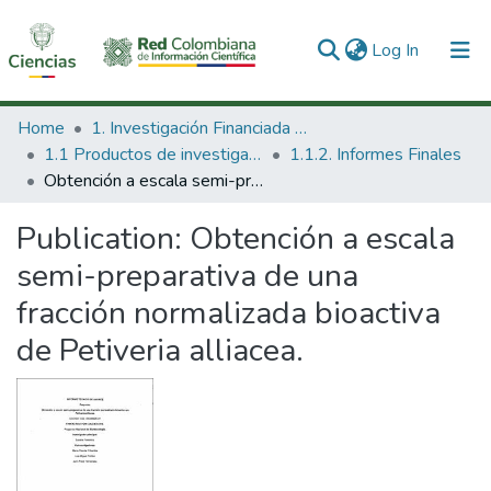
(current)
Log In
Communities & Collections
Home
1. Investigación Financiada con Recursos Públicos
1.1 Productos de investigación
1.1.2. Informes Finales
All of DSpace
Obtención a escala semi-preparativa de una fracción normalizada bioactiva de Petiveria alliacea.
Statistics
Publication:
Obtención a escala
semi-preparativa de una
fracción normalizada bioactiva
de Petiveria alliacea.