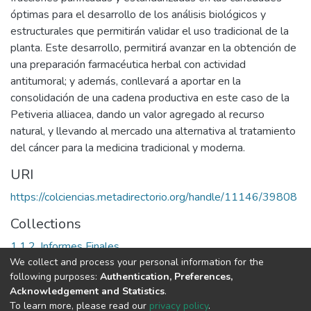
óptimas para el desarrollo de los análisis biológicos y
estructurales que permitirán validar el uso tradicional de la
planta. Este desarrollo, permitirá avanzar en la obtención de
una preparación farmacéutica herbal con actividad
antitumoral; y además, conllevará a aportar en la
consolidación de una cadena productiva en este caso de la
Petiveria alliacea, dando un valor agregado al recurso
natural, y llevando al mercado una alternativa al tratamiento
del cáncer para la medicina tradicional y moderna.
URI
https://colciencias.metadirectorio.org/handle/11146/39808
Collections
1.1.2. Informes Finales
We collect and process your personal information for the
following purposes:
Authentication, Preferences,
Full item page
Acknowledgement and Statistics
.
To learn more, please read our
privacy policy
.