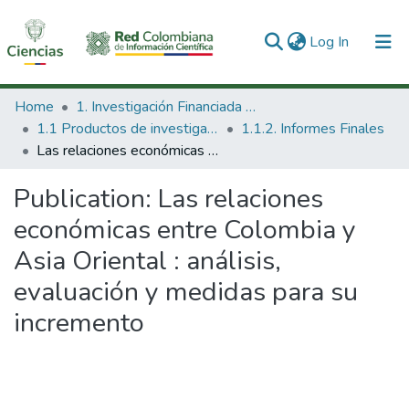
(current)
Log In
Communities & Collections
Home
1. Investigación Financiada con Recursos Públicos
1.1 Productos de investigación
1.1.2. Informes Finales
All of DSpace
Las relaciones económicas entre Colombia y Asia Oriental : análisis, evaluación y medidas para su incremento
Statistics
Publication:
Las relaciones
económicas entre Colombia y
Asia Oriental : análisis,
evaluación y medidas para su
incremento