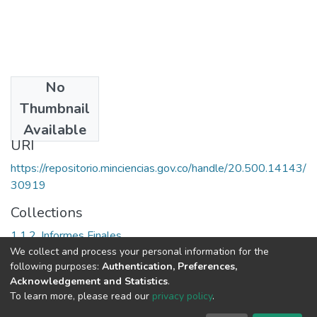
No
Date
Thumbnail
1993
Available
URI
https://repositorio.minciencias.gov.co/handle/20.500.14143/
30919
Collections
1.1.2. Informes Finales
We collect and process your personal information for the
following purposes:
Authentication, Preferences,
Full item page
Acknowledgement and Statistics
.
To learn more, please read our
privacy policy
.
DSpace software
copyright © 2002-2026
LYRASIS