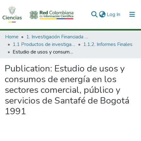
(current)
Log In
Communities & Collections
Home
1. Investigación Financiada con Recursos Públicos
1.1 Productos de investigación
1.1.2. Informes Finales
All of DSpace
Estudio de usos y consumos de energía en los sectores comercial, público y servicios de Santafé de Bogotá 1991
Statistics
Publication:
Estudio de usos y
consumos de energía en los
sectores comercial, público y
servicios de Santafé de Bogotá
1991