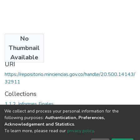
No
Date
Thumbnail
1992
Available
URI
https://repositorio.minciencias.gov.co/handle/20.500.14143/
32911
Collections
1.1.2. Informes Finales
We collect and process your personal information for the
following purposes:
Authentication, Preferences,
Full item page
Acknowledgement and Statistics
.
To learn more, please read our
privacy policy
.
DSpace software
copyright © 2002-2026
LYRASIS