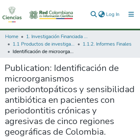
(current)
Log In
Communities & Collections
Home
1. Investigación Financiada con Recursos Públicos
1.1 Productos de investigación
1.1.2. Informes Finales
All of DSpace
Identificación de microorganismos periodontopáticos y sensibilidad antibiótica en pacientes con periodontitis crónicas y agresivas de cinco regiones geográficas de Colombia.
Statistics
Publication:
Identificación de
microorganismos
periodontopáticos y sensibilidad
antibiótica en pacientes con
periodontitis crónicas y
agresivas de cinco regiones
geográficas de Colombia.