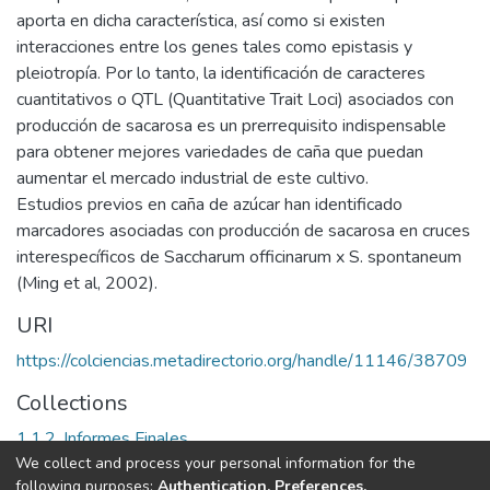
aporta en dicha característica, así como si existen
interacciones entre los genes tales como epistasis y
pleiotropía. Por lo tanto, la identificación de caracteres
cuantitativos o QTL (Quantitative Trait Loci) asociados con
producción de sacarosa es un prerrequisito indispensable
para obtener mejores variedades de caña que puedan
aumentar el mercado industrial de este cultivo.
Estudios previos en caña de azúcar han identificado
marcadores asociadas con producción de sacarosa en cruces
interespecíficos de Saccharum officinarum x S. spontaneum
(Ming et al, 2002).
URI
https://colciencias.metadirectorio.org/handle/11146/38709
Collections
1.1.2. Informes Finales
We collect and process your personal information for the
following purposes:
Authentication, Preferences,
Full item page