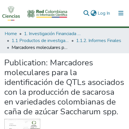
(current)
Log In
Communities & Collections
Home
1. Investigación Financiada con Recursos Públicos
1.1 Productos de investigación
1.1.2. Informes Finales
All of DSpace
Marcadores moleculares para la identificación de QTLs asociados con la producción de sacarosa en variedades colombianas de caña de azúcar Saccharum spp.
Statistics
Publication:
Marcadores
moleculares para la
identificación de QTLs asociados
con la producción de sacarosa
en variedades colombianas de
caña de azúcar Saccharum spp.