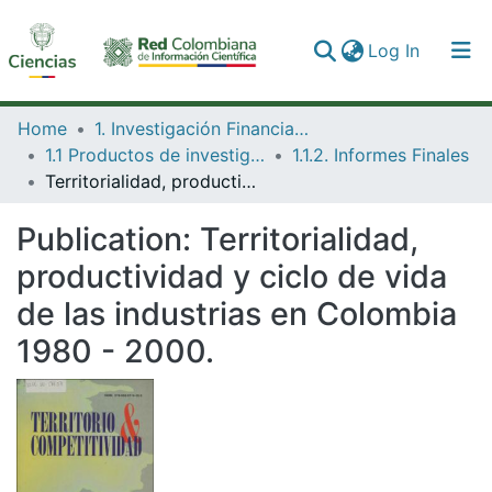
(current)
Log In
Communities & Collections
Home
1. Investigación Financiada con Recursos Públicos
1.1 Productos de investigación
1.1.2. Informes Finales
All of DSpace
Territorialidad, productividad y ciclo de vida de las industrias en Colombia 1980 - 2000.
Statistics
Publication:
Territorialidad,
productividad y ciclo de vida
de las industrias en Colombia
1980 - 2000.