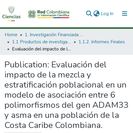
(current)
Log In
Communities & Collections
Home
1. Investigación Financiada con Recursos Públicos
1.1 Productos de investigación
1.1.2. Informes Finales
All of DSpace
Evaluación del impacto de la mezcla y estratificación poblacional en un modelo de asociación entre 6 polimorfismos del gen ADAM33 y asma en una población de la Costa Caribe Colombiana.
Statistics
Publication:
Evaluación del
impacto de la mezcla y
estratificación poblacional en un
modelo de asociación entre 6
polimorfismos del gen ADAM33
y asma en una población de la
Costa Caribe Colombiana.