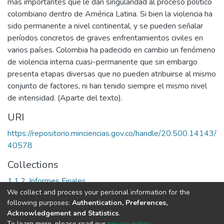
más importantes que le dan singularidad al proceso político
colombiano dentro de América Latina. Si bien la violencia ha
sido permanente a nivel continental, y se pueden señalar
períodos concretos de graves enfrentamientos civiles en
varios países. Colombia ha padecido en cambio un fenómeno
de violencia interna cuasi-permanente que sin embargo
presenta etapas diversas que no pueden atribuirse al mismo
conjunto de factores, ni han tenido siempre el mismo nivel
de intensidad. (Aparte del texto).
URI
https://repositorio.minciencias.gov.co/handle/20.500.14143/
40578
Collections
1.1.2. Informes Finales
We collect and process your personal information for the
following purposes:
Authentication, Preferences,
Full item page
Acknowledgement and Statistics
.
To learn more, please read our
privacy policy
.