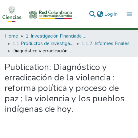
(current)
Log In
Communities & Collections
Home
1. Investigación Financiada con Recursos Públicos
1.1 Productos de investigación
1.1.2. Informes Finales
All of DSpace
Diagnóstico y erradicación de la violencia : reforma política y proceso de paz ; la violencia y los pueblos indígenas de hoy.
Statistics
Publication:
Diagnóstico y
erradicación de la violencia :
reforma política y proceso de
paz ; la violencia y los pueblos
indígenas de hoy.