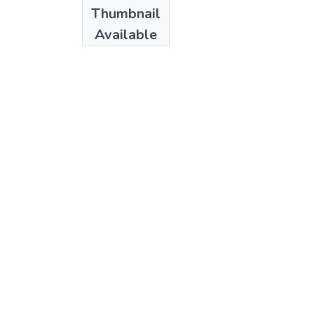
Date
Thumbnail
2005
Available