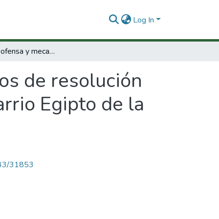
Log In
Motivos de ofensa y mecanismos de resolución del conflicto en la comunidad escolar del barrio Egipto de la ciudad de Santafé de Bogotá. :
os de resolución
rrio Egipto de la
4143/31853