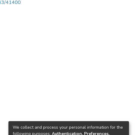
4143/41400
We collect and process your personal information for the
following purposes:
Authentication, Preferences,