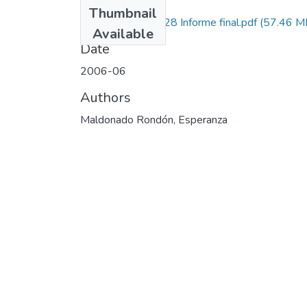
Files
Thumbnail
1102-13-17728 Informe final.pdf
(57.46 M
Available
Date
2006-06
Authors
Maldonado Rondón, Esperanza