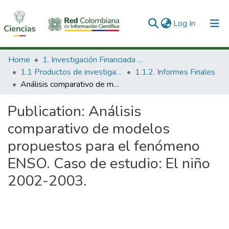
(current)
Log In
Communities & Collections
Home
1. Investigación Financiada con Recursos Públicos
1.1 Productos de investigación
1.1.2. Informes Finales
All of DSpace
Análisis comparativo de modelos propuestos para el fenómeno ENSO. Caso de estudio: El niño 2002-2003.
Statistics
Publication:
Análisis
comparativo de modelos
propuestos para el fenómeno
ENSO. Caso de estudio: El niño
2002-2003.