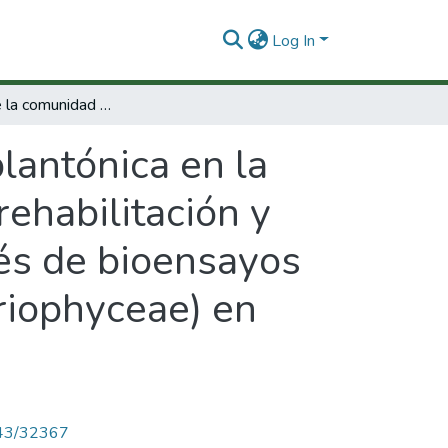
Log In
Dinámica de la comunidad fitoplantónica en la ciénaga grande de Santa Marta durante su rehabilitación y verificación parcial de esta dinámica, a través de bioensayos con Actinocyclus normanii Hustedt (Bacillariophyceae) en laboratorio
lantónica en la
ehabilitación y
avés de bioensayos
riophyceae) en
4143/32367