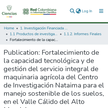
(current)
Log In
Communities & Collections
Home
1. Investigación Financiada con Recursos Públicos
1.1 Productos de investigación
1.1.2. Informes Finales
All of DSpace
Fortalecimiento de la capacidad tecnológica y de gestión del servicio integral de maquinaria agrícola del Centro de Investigación Nataima para el manejo sostenible de los suelos, en el Valle Cálido del Alto Magdalena.
Statistics
Publication:
Fortalecimiento de
la capacidad tecnológica y de
gestión del servicio integral de
maquinaria agrícola del Centro
de Investigación Nataima para el
manejo sostenible de los suelos,
en el Valle Cálido del Alto