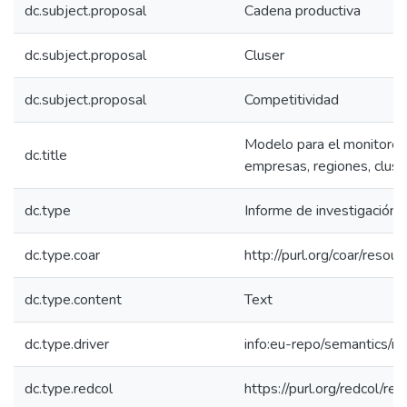
dc.subject.proposal
Cadena productiva
dc.subject.proposal
Cluser
dc.subject.proposal
Competitividad
Modelo para el monitoreo
dc.title
empresas, regiones, clust
dc.type
Informe de investigación
dc.type.coar
http://purl.org/coar/reso
dc.type.content
Text
dc.type.driver
info:eu-repo/semantics/re
dc.type.redcol
https://purl.org/redcol/r