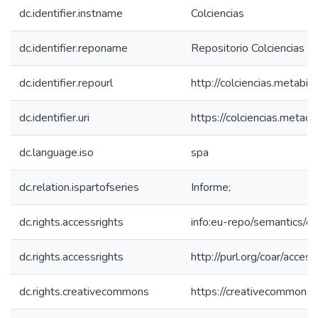
dc.identifier.instname
Colciencias
dc.identifier.reponame
Repositorio Colciencias
dc.identifier.repourl
http://colciencias.metabib
dc.identifier.uri
https://colciencias.meta
dc.language.iso
spa
dc.relation.ispartofseries
Informe;
dc.rights.accessrights
info:eu-repo/semantics/
dc.rights.accessrights
http://purl.org/coar/acces
dc.rights.creativecommons
https://creativecommons.o