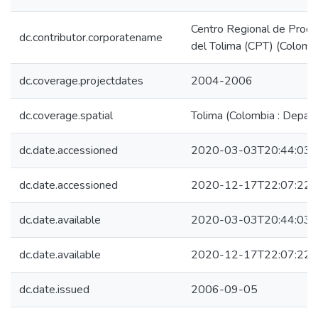
Centro Regional de Produc
dc.contributor.corporatename
del Tolima (CPT) (Colomb
dc.coverage.projectdates
2004-2006
dc.coverage.spatial
Tolima (Colombia : Depar
dc.date.accessioned
2020-03-03T20:44:03Z
dc.date.accessioned
2020-12-17T22:07:22Z
dc.date.available
2020-03-03T20:44:03Z
dc.date.available
2020-12-17T22:07:22Z
dc.date.issued
2006-09-05