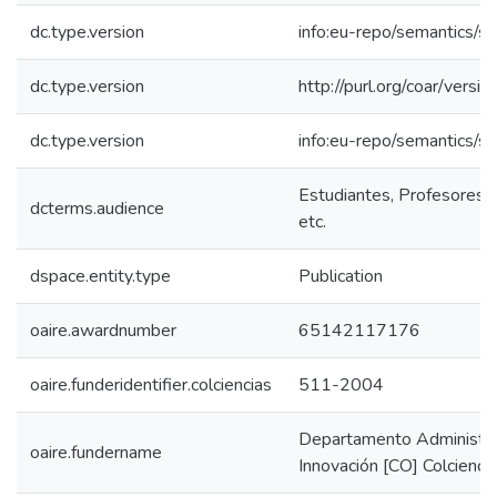
dc.type.version
info:eu-repo/semantics/s
dc.type.version
http://purl.org/coar/ver
dc.type.version
info:eu-repo/semantics/s
Estudiantes, Profesores, 
dcterms.audience
etc.
dspace.entity.type
Publication
oaire.awardnumber
65142117176
oaire.funderidentifier.colciencias
511-2004
Departamento Administrat
oaire.fundername
Innovación [CO] Colcienci