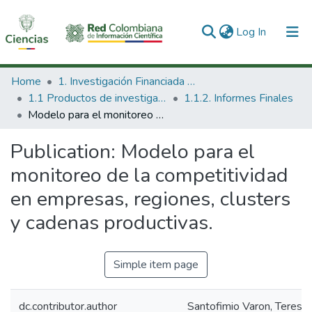
(current)
Log In
Communities & Collections
Home
1. Investigación Financiada con Recursos Públicos
1.1 Productos de investigación
1.1.2. Informes Finales
All of DSpace
Modelo para el monitoreo de la competitividad en empresas, regiones, clusters y cadenas productivas.
Statistics
Publication:
Modelo para el
monitoreo de la competitividad
en empresas, regiones, clusters
y cadenas productivas.
Simple item page
dc.contributor.author
Santofimio Varon, Teresa