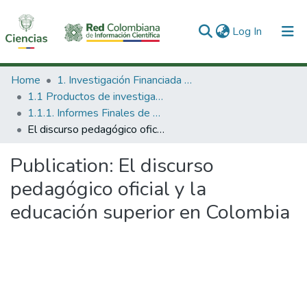
(current)
Log In
Communities & Collections
Home
1. Investigación Financiada con Recursos Públicos
1.1 Productos de investigación
All of DSpace
1.1.1. Informes Finales de Proyectos de Investigación
El discurso pedagógico oficial y la educación superior en Colombia
Statistics
Publication:
El discurso
pedagógico oficial y la
educación superior en Colombia