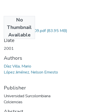
No
Files
Thumbnail
1124-11-10009.pdf
(83.95 MB)
Available
Date
2001
Authors
Díaz Villa, Mario
López Jiménez, Nelson Ernesto
Publisher
Universidad Surcolombiana
Colciencias
Abstract