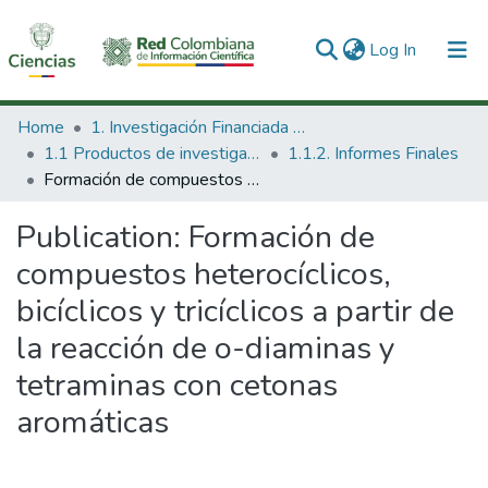
(current)
Log In
Communities & Collections
Home
1. Investigación Financiada con Recursos Públicos
1.1 Productos de investigación
1.1.2. Informes Finales
All of DSpace
Formación de compuestos heterocíclicos, bicíclicos y tricíclicos a partir de la reacción de o-diaminas y tetraminas con cetonas aromáticas
Statistics
Publication:
Formación de
compuestos heterocíclicos,
bicíclicos y tricíclicos a partir de
la reacción de o-diaminas y
tetraminas con cetonas
aromáticas