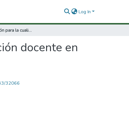
Log In
Teleformación para la cualificación docente en física
ación docente en
4143/32066