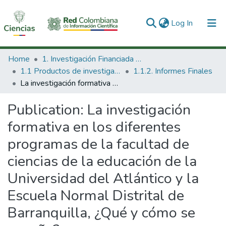
(current)
Log In
Communities & Collections
Home
1. Investigación Financiada con Recursos Públicos
1.1 Productos de investigación
1.1.2. Informes Finales
All of DSpace
La investigación formativa en los diferentes programas de la facultad de ciencias de la educación de la Universidad del Atlántico y la Escuela Normal Distrital de Barranquilla, ¿Qué y cómo se enseña?
Statistics
Publication:
La investigación
formativa en los diferentes
programas de la facultad de
ciencias de la educación de la
Universidad del Atlántico y la
Escuela Normal Distrital de
Barranquilla, ¿Qué y cómo se