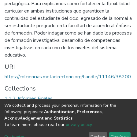
pedagógica. Para explicarnos como fortalecer la flexibilidad
curricular en ambas instituciones que garanticen la
continuidad del estudiante del ciclo, egresado de la normal a
ser estudiante pregrado en la facultad de acuerdo al énfasis
de formación. Poder indagar como se han dado los procesos
de formación investigativa, desarrollo de competencias
investigativas en cada uno de los niveles del sistema
educativo.
URI
https://colciencias.metadirectorio.org/handle/11146/38200
Collections
1.1.2. Informes Finales
We collect and process your personal information for the
following purposes:
Authentication, Preferences,
Full item page
Acknowledgement and Statistics
.
To learn more, please read our
privacy policy
.
DSpace software
copyright © 2002-2026
LYRASIS
Cookie
Privacy
End User
Send
Customize
Decline
That's ok