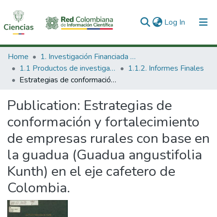
(current)
Log In
Communities & Collections
Home
1. Investigación Financiada con Recursos Públicos
1.1 Productos de investigación
1.1.2. Informes Finales
All of DSpace
Estrategias de conformación y fortalecimiento de empresas rurales con base en la guadua (Guadua angustifolia Kunth) en el eje cafetero de Colombia.
Statistics
Publication:
Estrategias de
conformación y fortalecimiento
de empresas rurales con base en
la guadua (Guadua angustifolia
Kunth) en el eje cafetero de
Colombia.