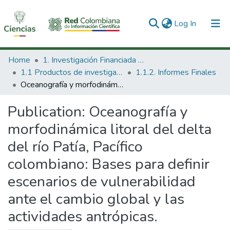
(current)
Log In
Communities & Collections
Home
1. Investigación Financiada con Recursos Públicos
1.1 Productos de investigación
1.1.2. Informes Finales
All of DSpace
Oceanografía y morfodinámica litoral del delta del río Patía, Pacífico colombiano: Bases para definir escenarios de vulnerabilidad ante el cambio global y las actividades antrópicas.
Statistics
Publication:
Oceanografía y
morfodinámica litoral del delta
del río Patía, Pacífico
colombiano: Bases para definir
escenarios de vulnerabilidad
ante el cambio global y las
actividades antrópicas.