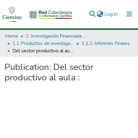
(current)
Log In
Communities & Collections
Home
1. Investigación Financiada con Recursos Públicos
1.1 Productos de investigación
1.1.2. Informes Finales
All of DSpace
Del sector productivo al aula :
Statistics
Publication:
Del sector
productivo al aula :