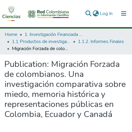
(current)
Log In
Communities & Collections
Home
1. Investigación Financiada con Recursos Públicos
1.1 Productos de investigación
1.1.2. Informes Finales
All of DSpace
Migración Forzada de colombianos. Una investigación comparativa sobre miedo, memoria histórica y representaciones públicas en Colombia, Ecuador y Canadá
Statistics
Publication:
Migración Forzada
de colombianos. Una
investigación comparativa sobre
miedo, memoria histórica y
representaciones públicas en
Colombia, Ecuador y Canadá