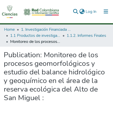
(current)
Log In
Communities & Collections
Home
1. Investigación Financiada con Recursos Públicos
1.1 Productos de investigación
1.1.2. Informes Finales
All of DSpace
Monitoreo de los procesos geomorfológicos y estudio del balance hidrológico y geoquímico en el área de la reserva ecológica del Alto de San Miguel :
Statistics
Publication:
Monitoreo de los
procesos geomorfológicos y
estudio del balance hidrológico
y geoquímico en el área de la
reserva ecológica del Alto de
San Miguel :