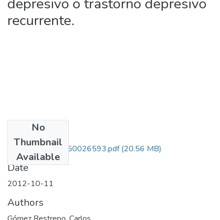
depresivo o trastorno depresivo
recurrente.
No
Files
Thumbnail
Copia de 120350026593.pdf
(20.56 MB)
Available
Date
2012-10-11
Authors
Gómez Restrepo, Carlos