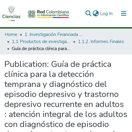
(current)
Log In
Communities & Collections
Home
1. Investigación Financiada con Recursos Públicos
1.1 Productos de investigación
1.1.2. Informes Finales
All of DSpace
Guía de práctica clínica para la detección temprana y diagnóstico del episodio depresivo y trastorno depresivo recurrente en adultos : atención integral de los adultos con diagnóstico de episodio depresivo o trastorno depresivo recurrente.
Statistics
Publication:
Guía de práctica
clínica para la detección
temprana y diagnóstico del
episodio depresivo y trastorno
depresivo recurrente en adultos
: atención integral de los adultos
con diagnóstico de episodio