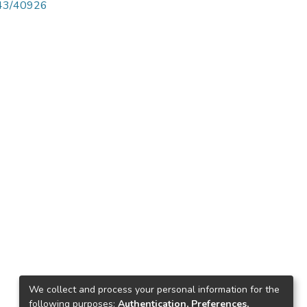
4143/40926
We collect and process your personal information for the
following purposes:
Authentication, Preferences,