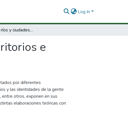
Log In
De montes, ríos y ciudades : territorios e identidades de la gente negra en Colombia.
ritorios e
.
ntados por diferentes
ios y las identidades de la gente
, entre otros, exponen en sus
stintas elaboraciones teóricas con