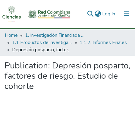
(current)
Log In
Communities & Collections
Home
1. Investigación Financiada con Recursos Públicos
1.1 Productos de investigación
1.1.2. Informes Finales
All of DSpace
Depresión posparto, factores de riesgo. Estudio de cohorte
Statistics
Publication:
Depresión posparto,
factores de riesgo. Estudio de
cohorte