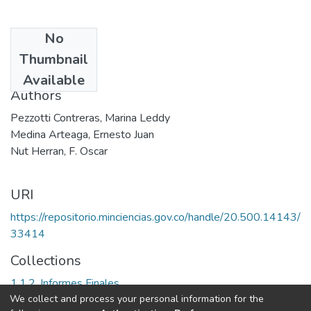
No
Date
Thumbnail
2005
Available
Authors
Pezzotti Contreras, Marina Leddy
Medina Arteaga, Ernesto Juan
Nut Herran, F. Oscar
URI
https://repositorio.minciencias.gov.co/handle/20.500.14143/
33414
Collections
1.1.2. Informes Finales
We collect and process your personal information for the