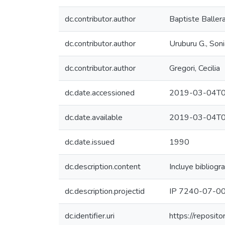
dc.contributor.author
Baptiste Ballera
dc.contributor.author
Uruburu G., Son
dc.contributor.author
Gregori, Cecilia
dc.date.accessioned
2019-03-04T0
dc.date.available
2019-03-04T0
dc.date.issued
1990
dc.description.content
Incluye bibliogr
dc.description.projectid
IP 7240-07-0
dc.identifier.uri
https://reposit