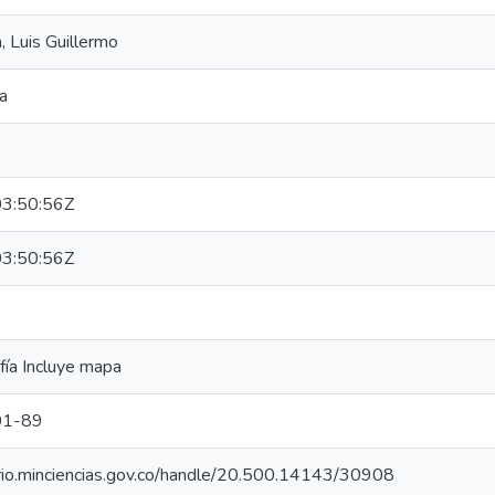
, Luis Guillermo
ia
3:50:56Z
3:50:56Z
afía Incluye mapa
01-89
orio.minciencias.gov.co/handle/20.500.14143/30908