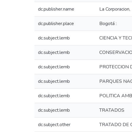
dc.publisher.name
La Corporacion,
dc.publisher.place
Bogotá :
dc.subject.lemb
CIENCIA Y T
dc.subject.lemb
CONSERVACIO
dc.subject.lemb
PROTECCION 
dc.subject.lemb
PARQUES NA
dc.subject.lemb
POLITICA AM
dc.subject.lemb
TRATADOS
dc.subject.other
TRATADO DE 