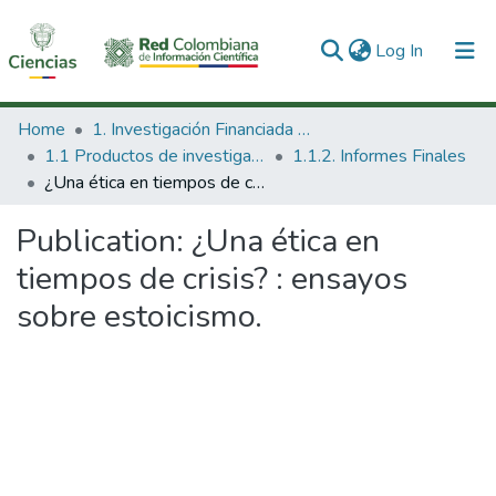
(current)
Log In
Communities & Collections
Home
1. Investigación Financiada con Recursos Públicos
1.1 Productos de investigación
1.1.2. Informes Finales
All of DSpace
¿Una ética en tiempos de crisis? : ensayos sobre estoicismo.
Statistics
Publication:
¿Una ética en
tiempos de crisis? : ensayos
sobre estoicismo.