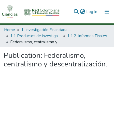
(current)
Log In
Communities & Collections
Home
1. Investigación Financiada con Recursos Públicos
1.1 Productos de investigación
1.1.2. Informes Finales
All of DSpace
Federalismo, centralismo y descentralización.
Statistics
Publication:
Federalismo,
centralismo y descentralización.