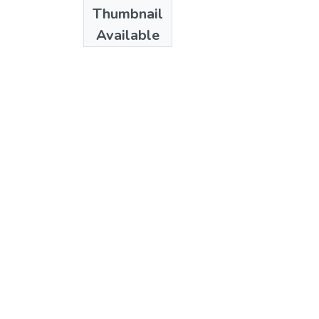
Date
Thumbnail
1998
Available