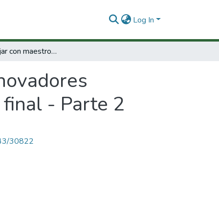
Log In
Como trabajar con maestros innovadores (Confrontación del modelo Porlan). Informe final - Parte 2
nnovadores
final - Parte 2
4143/30822