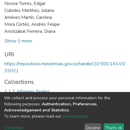
Novoa Torres, Edgar
Cubides Martínez, Juliana
Jiménez Martín, Carolina
Mora Cortés, Andrés Felipe
Aristizabal Ferreira, Diana
Show 1 more
URI
https://repositorio.minciencias.gov.co/handle/20.500.14143/
33021
Collections
1.1.2. Informes Finales
We collect and process your personal information for the
following purposes:
Authentication, Preferences,
Full item page
Acknowledgement and Statistics
.
To learn more, please read our
privacy policy
.
DSpace software
copyright © 2002-2026
LYRASIS
Cookie
Privacy
End User
Send
Customize
Decline
That's ok