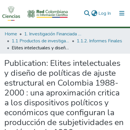
(current)
Log In
Communities & Collections
Home
1. Investigación Financiada con Recursos Públicos
1.1 Productos de investigación
1.1.2. Informes Finales
All of DSpace
Elites intelectuales y diseño de políticas de ajuste estructural en Colombia 1988-2000 : una aproximación critica a los dispositivos políticos y económicos que configuran la producción de subjetividades en la década de 1990
Statistics
Publication:
Elites intelectuales
y diseño de políticas de ajuste
estructural en Colombia 1988-
2000 : una aproximación critica
a los dispositivos políticos y
económicos que configuran la
producción de subjetividades en