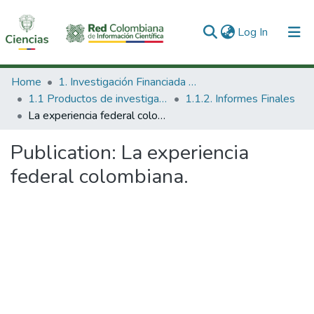
(current)
Log In
Communities & Collections
Home
1. Investigación Financiada con Recursos Públicos
1.1 Productos de investigación
1.1.2. Informes Finales
All of DSpace
La experiencia federal colombiana.
Statistics
Publication:
La experiencia
federal colombiana.