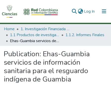
(current)
Log In
Communities & Collections
Home
1. Investigación Financiada con Recursos Públicos
1.1 Productos de investigación
1.1.2. Informes Finales
All of DSpace
Ehas-Guambia servicios de información sanitaria para el resguardo indígena de Guambia
Statistics
Publication:
Ehas-Guambia
servicios de información
sanitaria para el resguardo
indígena de Guambia