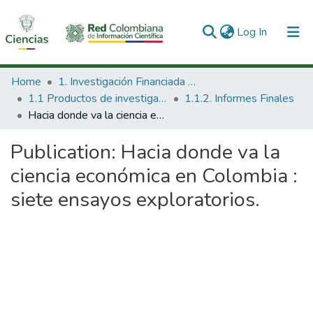
(current)
Log In
Communities & Collections
Home
1. Investigación Financiada con Recursos Públicos
1.1 Productos de investigación
1.1.2. Informes Finales
All of DSpace
Hacia donde va la ciencia económica en Colombia : siete ensayos exploratorios.
Statistics
Publication:
Hacia donde va la
ciencia económica en Colombia :
siete ensayos exploratorios.