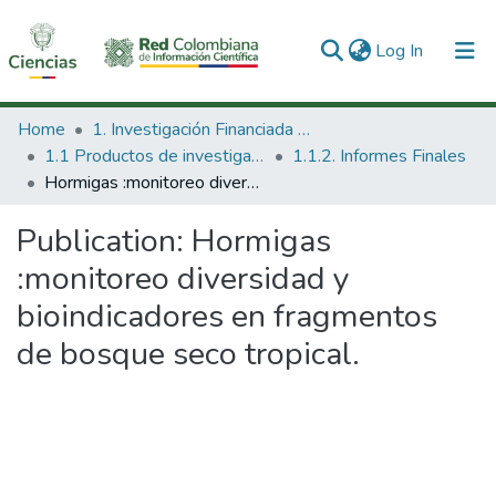
(current)
Log In
Communities & Collections
Home
1. Investigación Financiada con Recursos Públicos
1.1 Productos de investigación
1.1.2. Informes Finales
All of DSpace
Hormigas :monitoreo diversidad y bioindicadores en fragmentos de bosque seco tropical.
Statistics
Publication:
Hormigas
:monitoreo diversidad y
bioindicadores en fragmentos
de bosque seco tropical.