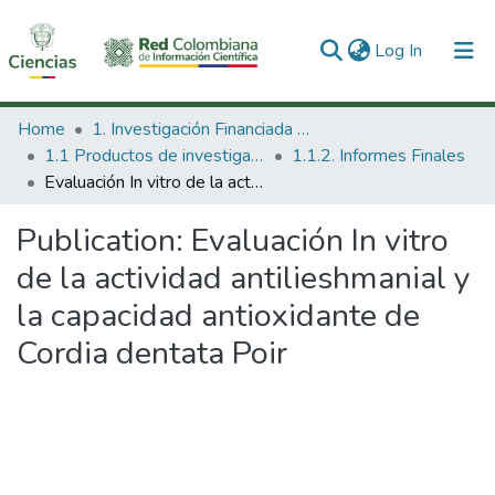
(current)
Log In
Communities & Collections
Home
1. Investigación Financiada con Recursos Públicos
1.1 Productos de investigación
1.1.2. Informes Finales
All of DSpace
Evaluación In vitro de la actividad antilieshmanial y la capacidad antioxidante de Cordia dentata Poir
Statistics
Publication:
Evaluación In vitro
de la actividad antilieshmanial y
la capacidad antioxidante de
Cordia dentata Poir