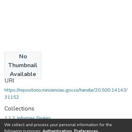
No
Date
Thumbnail
1996
Available
URI
https://repositorio.minciencias.gov.co/handle/20.500.14143/
31152
Collections
1.1.2. Informes Finales
We collect and process your personal information for the
following purposes:
Authentication, Preferences,
Full item page