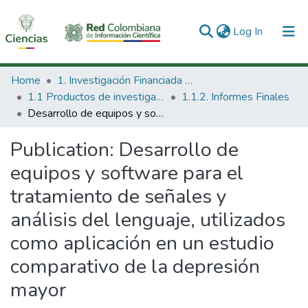
(current)
Log In
Communities & Collections
Home
1. Investigación Financiada con Recursos Públicos
1.1 Productos de investigación
1.1.2. Informes Finales
All of DSpace
Desarrollo de equipos y software para el tratamiento de señales y análisis del lenguaje, utilizados como aplicación en un estudio comparativo de la depresión mayor
Statistics
Publication:
Desarrollo de
equipos y software para el
tratamiento de señales y
análisis del lenguaje, utilizados
como aplicación en un estudio
comparativo de la depresión
mayor