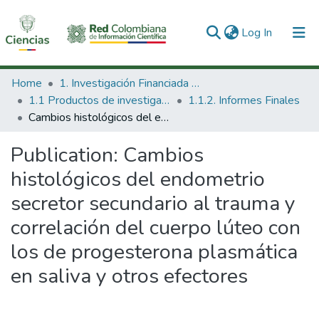
(current)
Log In
Communities & Collections
Home
1. Investigación Financiada con Recursos Públicos
1.1 Productos de investigación
1.1.2. Informes Finales
All of DSpace
Cambios histológicos del endometrio secretor secundario al trauma y correlación del cuerpo lúteo con los de progesterona plasmática en saliva y otros efectores
Statistics
Publication:
Cambios
histológicos del endometrio
secretor secundario al trauma y
correlación del cuerpo lúteo con
los de progesterona plasmática
en saliva y otros efectores